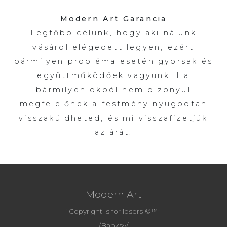
Modern Art Garancia
Legfőbb célunk, hogy aki nálunk
vásárol elégedett legyen, ezért
bármilyen probléma esetén gyorsak és
együttműködőek vagyunk. Ha
bármilyen okból nem bizonyul
megfelelőnek a festmény nyugodtan
visszaküldheted, és mi visszafizetjük
az árát.
Modern Art
“Copyright is for losers ©™”
/Banksy/