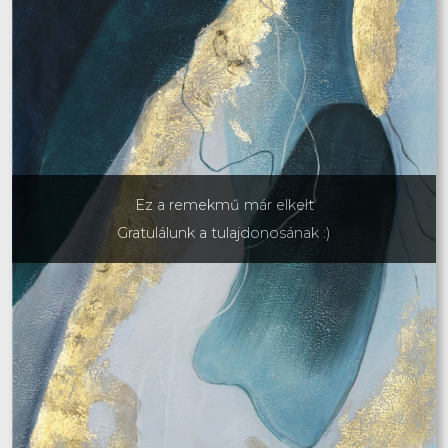
Ez a remekmű már elkelt
Gratulálunk a tulajdonosának :)