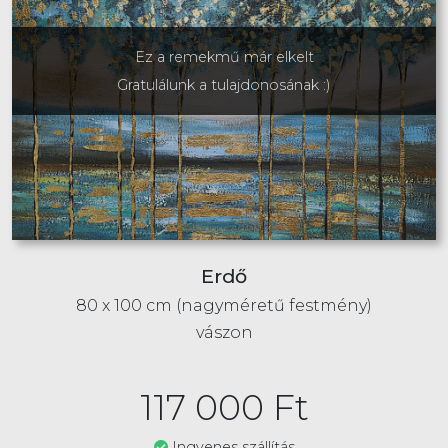
Ez a remekmű már elkelt
Gratulálunk a tulajdonosának :)
Erdő
80 x 100 cm (nagyméretű festmény)
vászon
117 000
Ft
Ingyenes szállítás