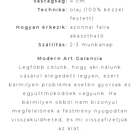
Vastagság:
4 cm
Technika:
olaj (100% kézzel
festett)
Hogyan érkezik:
azonnal falra
akasztható
Szállítás:
2-3 munkanap
Modern Art Garancia
Legfőbb célunk, hogy aki nálunk
vásárol elégedett legyen, ezért
bármilyen probléma esetén gyorsak és
együttműködőek vagyunk. Ha
bármilyen okból nem bizonyul
megfelelőnek a festmény nyugodtan
visszaküldheted, és mi visszafizetjük
az árát.