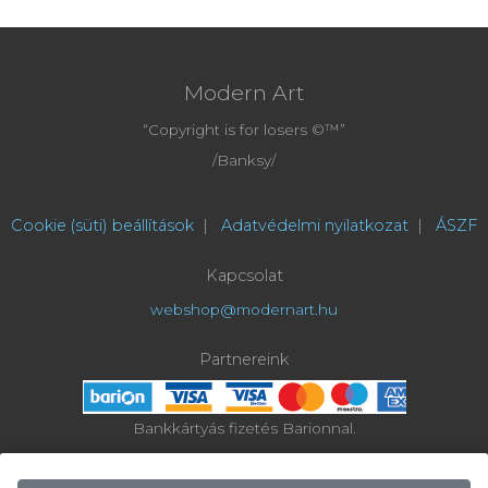
Modern Art
“Copyright is for losers ©™”
/Banksy/
Cookie (süti) beállítások
|
Adatvédelmi nyilatkozat
|
ÁSZF
Kapcsolat
webshop@modernart.hu
Partnereink
Bankkártyás fizetés Barionnal.
Az online bankkártyás fizetések a Barion rendszerén keresztül
valósulnak meg.
A bankkártya adatok hozzánk nem jutnak el.
A