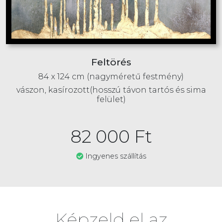
Feltörés
84 x 124 cm (nagyméretű festmény)
vászon, kasírozott(hosszú távon tartós és sima
felület)
82 000
Ft
Ingyenes szállítás
Képzeld el az