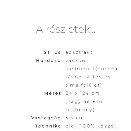
A részletek...
Stílus:
absztrakt
Hordozó:
vászon,
kasírozott(hosszú
távon tartós és
sima felület)
Méret:
84 x 124 cm
(nagyméretű
festmény)
Vastagság:
3.5 cm
Technika:
olaj (100% kézzel