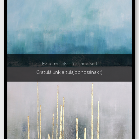
Ez a remekmű már elkelt
Gratulálunk a tulajdonosának :)