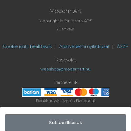
Modern Art
“Copyright is for losers ©™”
/Banksy/
Cookie (süti) beállítások
|
Adatvédelmi nyilatkozat
|
ÁSZF
Kapcsolat
webshop@modernart.hu
Partnereink
Bankkártyás fizetés Barionnal.
Az online bankkártyás fizetések a Barion rendszerén keresztül
valósulnak meg.
A bankkártya adatok hozzánk nem jutnak el.
A
szolgáltatást nyújtó Barion Payment Zrt. a Magyar Nemzeti Bank
Süti beállítások
felügyelete alatt álló intézmény, engedélyének száma: H-EN-I-