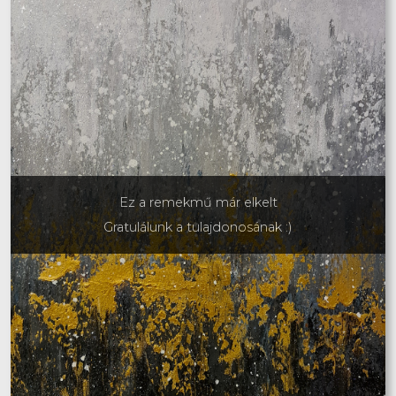
Ez a remekmű már elkelt
Gratulálunk a tulajdonosának :)