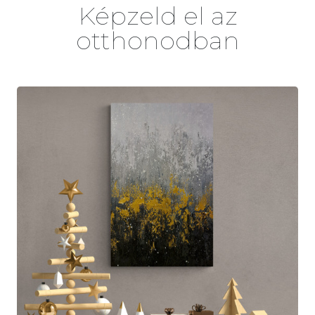
Képzeld el az
otthonodban