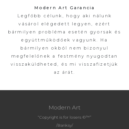
Modern Art Garancia
Legfőbb célunk, hogy aki nálunk
vásárol elégedett legyen, ezért
bármilyen probléma esetén gyorsak és
együttműködőek vagyunk. Ha
bármilyen okból nem bizonyul
megfelelőnek a festmény nyugodtan
visszaküldheted, és mi visszafizetjük
az árát.
Modern Art
“Copyright is for losers ©™”
/Banksy/